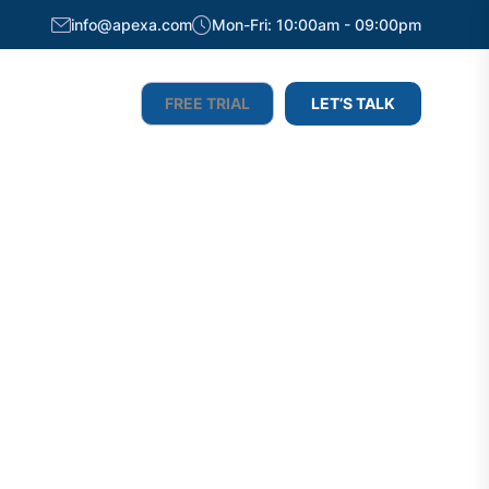
info@apexa.com
Mon-Fri: 10:00am - 09:00pm
FREE TRIAL
LET’S TALK