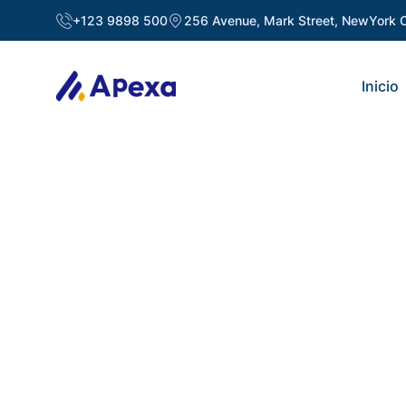
+123 9898 500
256 Avenue, Mark Street, NewYork C
Inicio