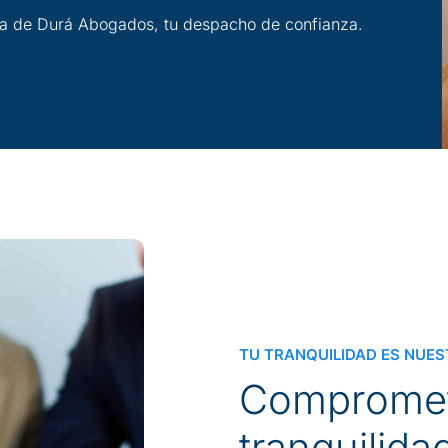
ia de Durá Abogados, tu despacho de confianza.
TU TRANQUILIDAD ES NUES
C
o
m
p
r
o
m
e
t
r
a
n
q
u
i
l
i
d
a